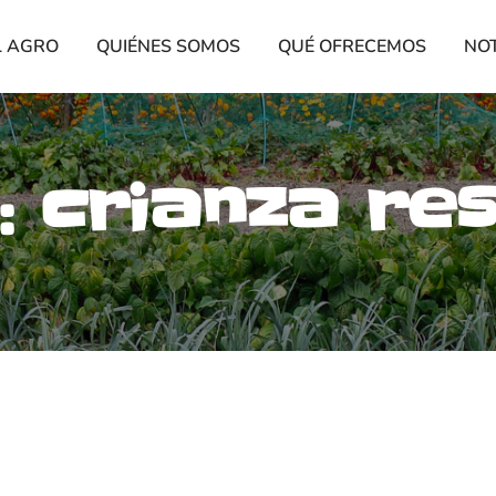
L AGRO
QUIÉNES SOMOS
QUÉ OFRECEMOS
NOT
:
crianza re